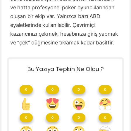
ve hatta profesyonel poker oyuncularından
oluşan bir ekip var. Yalnızca bazı ABD
eyaletlerinde kullanılabilir. Çevrimiçi
kazancınızı çekmek, hesabınıza giriş yapmak
ve “çek” düğmesine tıklamak kadar basittir.
Bu Yazıya Tepkin Ne Oldu ?
0
0
0
0
0
0
0
0