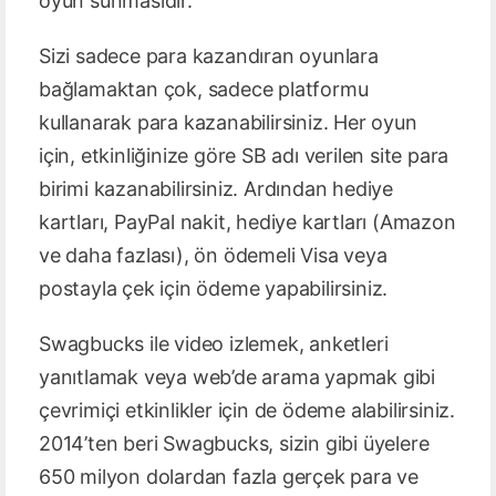
oyun sunmasıdır.
Sizi sadece para kazandıran oyunlara
bağlamaktan çok, sadece platformu
kullanarak para kazanabilirsiniz. Her oyun
için, etkinliğinize göre SB adı verilen site para
birimi kazanabilirsiniz. Ardından hediye
kartları, PayPal nakit, hediye kartları (Amazon
ve daha fazlası), ön ödemeli Visa veya
postayla çek için ödeme yapabilirsiniz.
Swagbucks ile video izlemek, anketleri
yanıtlamak veya web’de arama yapmak gibi
çevrimiçi etkinlikler için de ödeme alabilirsiniz.
2014’ten beri Swagbucks, sizin gibi üyelere
650 milyon dolardan fazla gerçek para ve