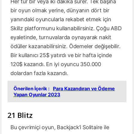
Her tur bir veya iki dakika sürer. Tek başına
bir oyun olmak yerine, dünyanın dört bir
yanındaki oyuncularla rekabet etmek için
Skillz platformunu kullanabilirsiniz. Çoğu ABD
eyaletinde, turnuvalarda oynayarak nakit
ödüller kazanabilirsiniz. Ödemeler değişebilir.
Bir kullanıcı 25$ yatırdı ve bir hafta içinde
120$ kazandı. En iyi oyuncu 350.000
dolardan fazla kazandı.
Önerilen İçerik :
Para Kazandıran ve Ödeme
Yapan Oyunlar 2023
21 Blitz
Bu çevrimiçi oyun, Backjack’i Solitaire ile