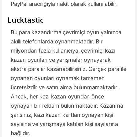
PayPal aracılığıyla nakit olarak kullanılabilir.
Lucktastic
Bu para kazandırma çevrimiçi oyun yalnızca
akıllı telefonlarda oynanmaktadır. Bir
milyondan fazla kullanıcıya, çevrimiçi kazı
kazan oyunları ve yarışmalar oynayarak
ekstra paralar kazanabilirsiniz. Gerçek para ile
oynanan oyunları oynamak tamamen
ücretsizdir ve satın alma bulunmamaktadır.
Ancak, her kazı kazan oyundan önce
oynayan bir reklam bulunmaktadır. Kazanma
şansınız, kazı kazan kartları oynayan kişi
sayısına ve yarışmaya katılan kişi sayılarına
bağlıdır.