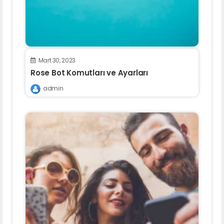
Mart 30, 2023
Rose Bot Komutları ve Ayarları
admin