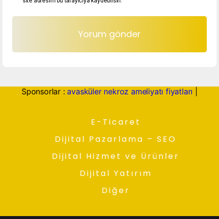
site adresim bu tarayıcıya kaydedilsin.
Sponsorlar :
avasküler nekroz ameliyatı fiyatları
|
E-Ticaret
Dijital Pazarlama – SEO
Dijital Hizmet ve Ürünler
Dijital Yatırım
Diğer