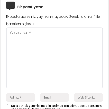
Bir yanıt yazın
E-posta adresiniz yayınlanmayacak.
Gerekli alanlar
*
ile
işaretlenmişlerdir
Daha sonraki yorumlarımda kullanılması için adım, e-posta adresim ve