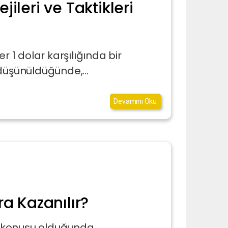
ileri ve Taktikleri
1 dolar karşılığında bir
düşünüldüğünde,...
Devamını Oku
ra Kazanılır?
 konusu olduğunda,