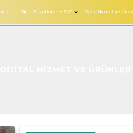
aret
Dijital Pazarlama – SEO
Dijital Hizmet ve Ürün
DIJITAL HIZMET VE ÜRÜNLER