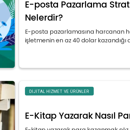
E-posta Pazarlama Stratej
Nelerdir?
E-posta pazarlamasına harcanan her 
işletmenin en az 40 dolar kazandığı 
DIJITAL HIZMET VE ÜRÜNLER
E-Kitap Yazarak Nasıl Pa
E-kitap yazarak para kazanmak söz