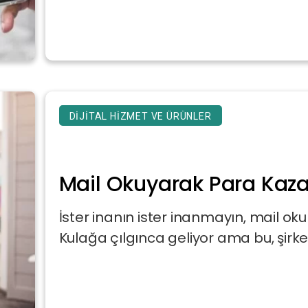
DIJITAL HIZMET VE ÜRÜNLER
Mail Okuyarak Para Kaz
İster inanın ister inanmayın, mail okum
Kulağa çılgınca geliyor ama bu, şirketl