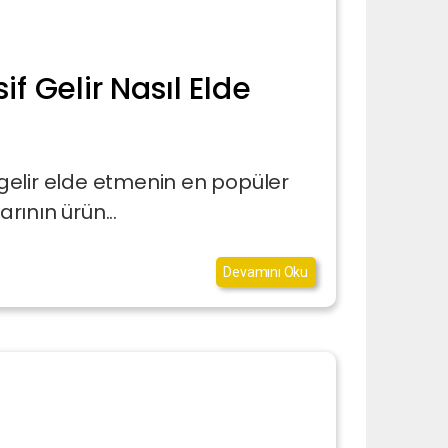
if Gelir Nasıl Elde
f gelir elde etmenin en popüler
rının ürün...
Devamını Oku