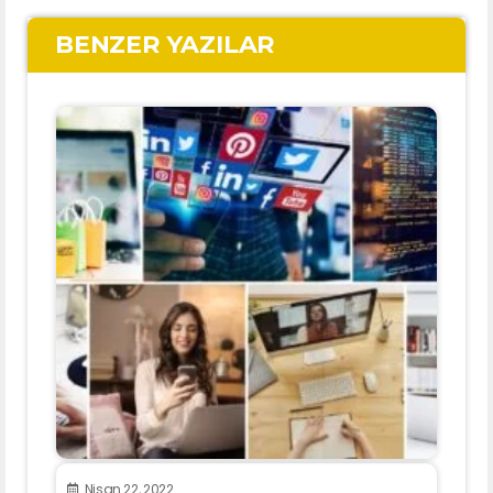
BENZER YAZILAR
Nisan 22, 2022