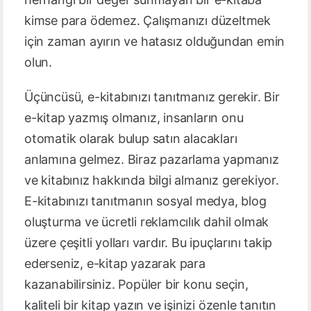
kimse para ödemez. Çalışmanızı düzeltmek
için zaman ayırın ve hatasız olduğundan emin
olun.
Üçüncüsü, e-kitabınızı tanıtmanız gerekir. Bir
e-kitap yazmış olmanız, insanların onu
otomatik olarak bulup satın alacakları
anlamına gelmez. Biraz pazarlama yapmanız
ve kitabınız hakkında bilgi almanız gerekiyor.
E-kitabınızı tanıtmanın sosyal medya, blog
oluşturma ve ücretli reklamcılık dahil olmak
üzere çeşitli yolları vardır. Bu ipuçlarını takip
ederseniz, e-kitap yazarak para
kazanabilirsiniz. Popüler bir konu seçin,
kaliteli bir kitap yazın ve işinizi özenle tanıtın