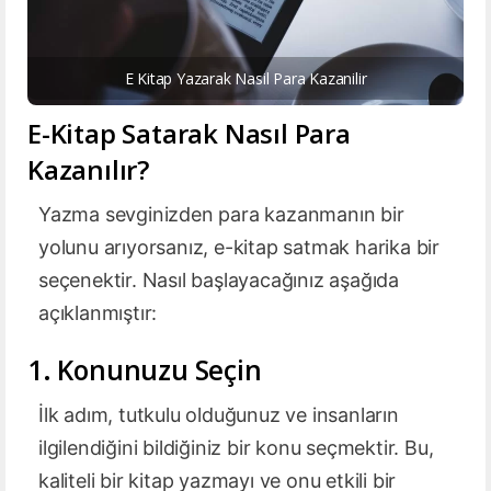
E Kitap Yazarak Nasil Para Kazanilir
E-Kitap Satarak Nasıl Para
Kazanılır?
Yazma sevginizden para kazanmanın bir
yolunu arıyorsanız, e-kitap satmak harika bir
seçenektir. Nasıl başlayacağınız aşağıda
açıklanmıştır:
1. Konunuzu Seçin
İlk adım, tutkulu olduğunuz ve insanların
ilgilendiğini bildiğiniz bir konu seçmektir. Bu,
kaliteli bir kitap yazmayı ve onu etkili bir