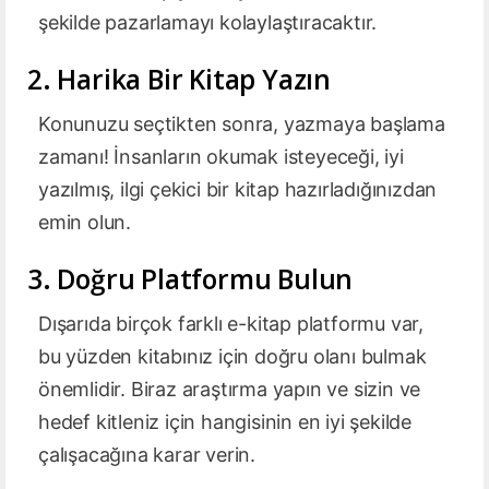
şekilde pazarlamayı kolaylaştıracaktır.
2. Harika Bir Kitap Yazın
Konunuzu seçtikten sonra, yazmaya başlama
zamanı! İnsanların okumak isteyeceği, iyi
yazılmış, ilgi çekici bir kitap hazırladığınızdan
emin olun.
3. Doğru Platformu Bulun
Dışarıda birçok farklı e-kitap platformu var,
bu yüzden kitabınız için doğru olanı bulmak
önemlidir. Biraz araştırma yapın ve sizin ve
hedef kitleniz için hangisinin en iyi şekilde
çalışacağına karar verin.