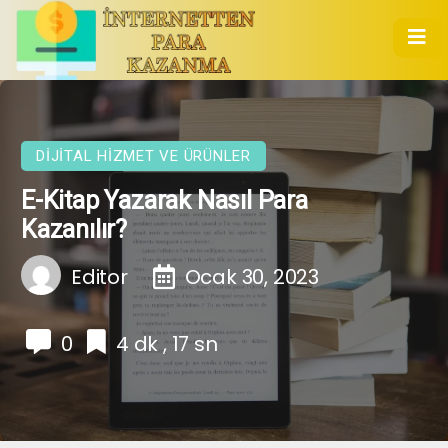
DIJITAL HIZMET VE ÜRÜNLER
E-Kitap Yazarak Nasıl Para
Kazanılır?
Editor
Ocak 30, 2023
0
4 dk , 17 sn