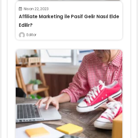
Nisan 22, 2023
Affiliate Marketing İle Pasif Gelir Nasıl Elde
Edilir?
Editor