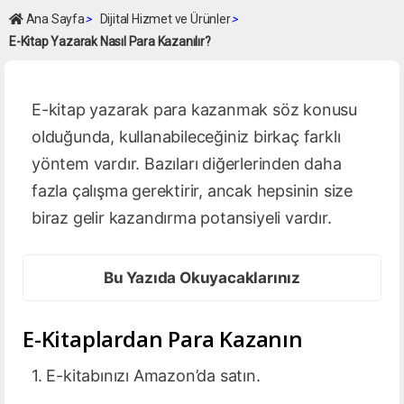
Ana Sayfa
>
Dijital Hizmet ve Ürünler
>
E-Kitap Yazarak Nasıl Para Kazanılır?
E-kitap yazarak para kazanmak söz konusu
olduğunda, kullanabileceğiniz birkaç farklı
yöntem vardır. Bazıları diğerlerinden daha
fazla çalışma gerektirir, ancak hepsinin size
biraz gelir kazandırma potansiyeli vardır.
Bu Yazıda Okuyacaklarınız
E-Kitaplardan Para Kazanın
1. E-kitabınızı Amazon’da satın.