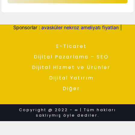
Sponsorlar :
avasküler nekroz ameliyatı fiyatları
|
E-Ticaret
Dijital Pazarlama – SEO
Dijital Hizmet ve Ürünler
Dijital Yatırım
Diğer
Copyright @ 2022 - ∞ | Tüm hakları
saklıymış öyle dediler.