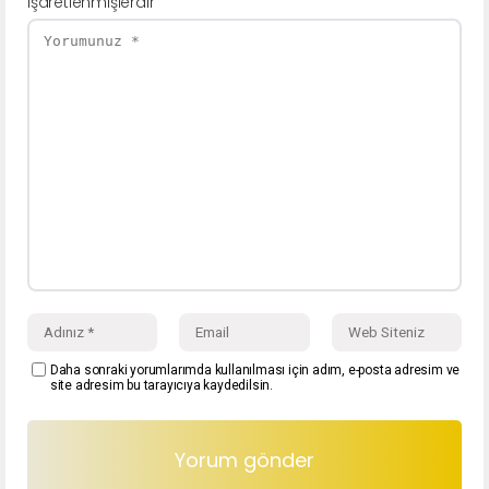
işaretlenmişlerdir
Daha sonraki yorumlarımda kullanılması için adım, e-posta adresim ve
site adresim bu tarayıcıya kaydedilsin.