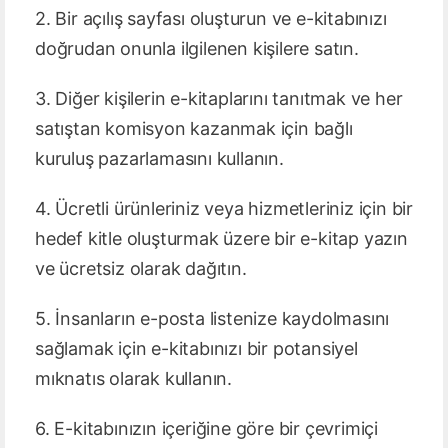
2. Bir açılış sayfası oluşturun ve e-kitabınızı
doğrudan onunla ilgilenen kişilere satın.
3. Diğer kişilerin e-kitaplarını tanıtmak ve her
satıştan komisyon kazanmak için bağlı
kuruluş pazarlamasını kullanın.
4. Ücretli ürünleriniz veya hizmetleriniz için bir
hedef kitle oluşturmak üzere bir e-kitap yazın
ve ücretsiz olarak dağıtın.
5. İnsanların e-posta listenize kaydolmasını
sağlamak için e-kitabınızı bir potansiyel
mıknatıs olarak kullanın.
6. E-kitabınızın içeriğine göre bir çevrimiçi