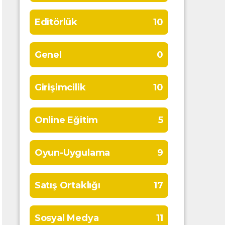
Editörlük
10
Genel
0
Girişimcilik
10
Online Eğitim
5
Oyun-Uygulama
9
Satış Ortaklığı
17
Sosyal Medya
11