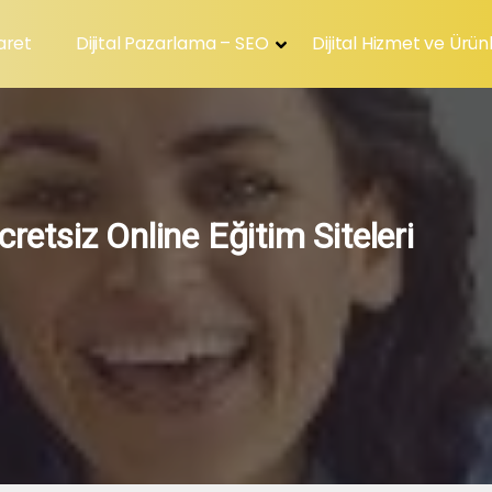
aret
Dijital Pazarlama – SEO
Dijital Hizmet ve Ürün
retsiz Online Eğitim Siteleri