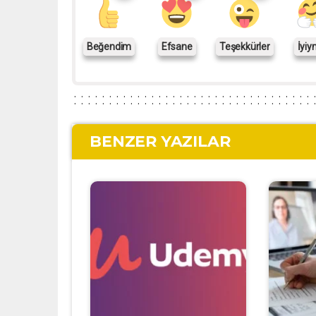
Beğendim
Efsane
Teşekkürler
İyiy
BENZER YAZILAR