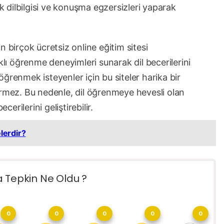
ek dilbilgisi ve konuşma egzersizleri yaparak
 birçok ücretsiz online eğitim sitesi
klı öğrenme deneyimleri sunarak dil becerilerini
i öğrenmek isteyenler için bu siteler harika bir
irmez. Bu nedenle, dil öğrenmeye hevesli olan
cerilerini geliştirebilir.
elerdir?
a Tepkin Ne Oldu ?
0
0
0
0
0