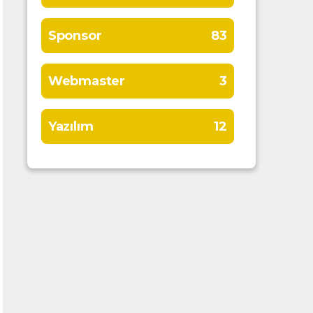
Sponsor
83
Webmaster
3
Yazılım
12