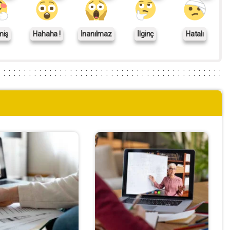
miş
Hahaha !
İnanılmaz
İlginç
Hatalı