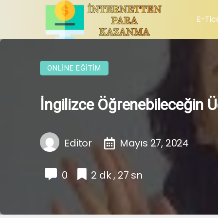
E-Tic
ONLINE EĞITIM
İngilizce Öğrenebileceğin Üc
Editor
Mayıs 27, 2024
0
2 dk , 27 sn