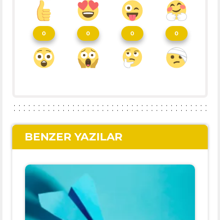
0
0
0
0
BENZER YAZILAR