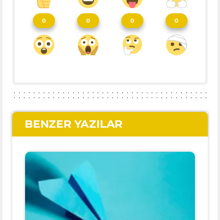
0
0
0
0
BENZER YAZILAR